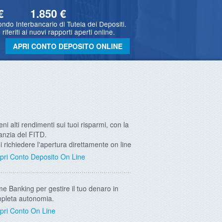
€
1.850
€
ondo Interbancario di Tutela dei Depositi.
 riferiti ai nuovi rapporti aperti online.
APRI CONTO DEPOSITO ONLINE
eni alti rendimenti sui tuoi risparmi, con la
anzia del FITD.
i richiedere l'apertura direttamente on line
pri Conto Deposito On Line
e Banking per gestire il tuo denaro in
pleta autonomia.
pri Conto On Line