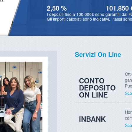
2,50
%
101.850
I depositi fino a 100.000€ sono garantiti dal F
Gli importi calcolati sono indicativi, i tassi sono
Servizi On Line
Otti
CONTO
gar
DEPOSITO
Puo
ON LINE
Sco
Hom
INBANK
com
Sco