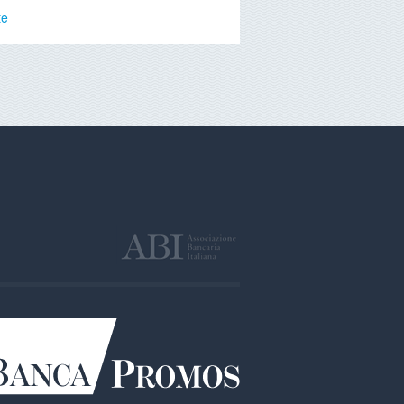
te
cy