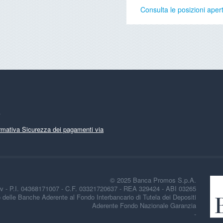
Consulta le posizioni aper
iva sulla raccolta
Le tue preferenze relative alla priva
.
rmativa Sicurezza dei pagamenti via
© 2025 Banca Promos S.p.A.
i.v - P.I. 04368171007 - C.F. 03321720637 - REA 329424 - ABI 03265
lbo delle Banche Aderente al Fondo Interbancario di Tutela dei Depositi
Aderente Fondo Nazionale Garanzia
-