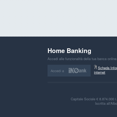
Informat
Home Banking
Accedi alle funzionalità della tua banca online
Scheda Info
internet
Capitale Sociale € 8.874.000 
Iscritta all'A