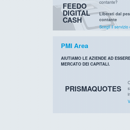
contante?
FEEDO
DIGITAL
Liberati dal pes
CASH
contante
Scegli il serviz
PMI Area
AIUTIAMO LE AZIENDE AD ESSER
MERCATO DEI CAPITALI.
C
PRISMAQUOTES
s
i
V