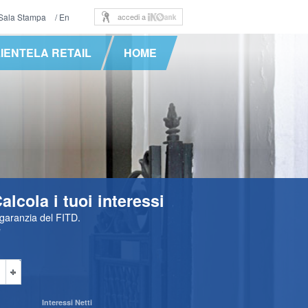
Sala Stampa
/ En
accedi a
IENTELA RETAIL
HOME
lcola i tuoi interessi
a garanzia del FITD.
e
Interessi Netti