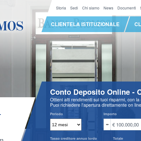
Storia
Sedi
Chi siamo
News
Documenti
CLIENTELA ISTITUZIONALE
CL
Conto Deposito Online - Ca
Ottieni alti rendimenti sui tuoi risparmi, con l
i
Puoi richiedere l'apertura direttamente on lin
Periodo
Importo
am
Tasso creditore annuo lordo
Totale