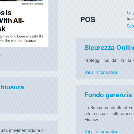
La 
POS
tua 
Sco
Sicurezza Onlin
m
Proteggi i tuoi dati, la tua 
Vai all'informativa
Chiusura
Fondo garanzia
La Banca ha aderito al Fon
prima casa istituito presso
Finanze
d alta movimentazione di
Vai all'informativa