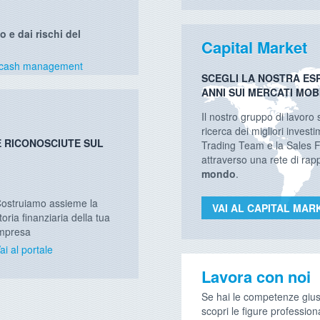
o e dai rischi del
Capital Market
io cash management
SCEGLI LA NOSTRA ESP
ANNI SUI MERCATI MOB
Il nostro gruppo di lavoro
ricerca dei migliori investim
E RICONOSCIUTE SUL
Trading Team e la Sales F
attraverso una rete di rapp
mondo
.
ostruiamo assieme la
VAI AL CAPITAL MAR
toria finanziaria della tua
mpresa
ai al portale
Lavora con noi
Se hai le competenze gius
scopri le figure professiona